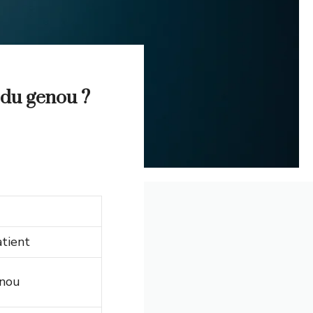
 du genou ?
tient
enou