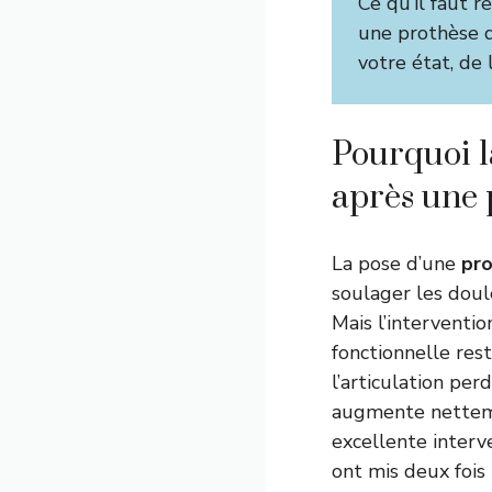
Ce qu’il faut r
une prothèse d
votre état, de 
Pourquoi l
après une 
La pose d’une
pr
soulager les doule
Mais l’interventi
fonctionnelle res
l’articulation per
augmente netteme
excellente interve
ont mis deux fois