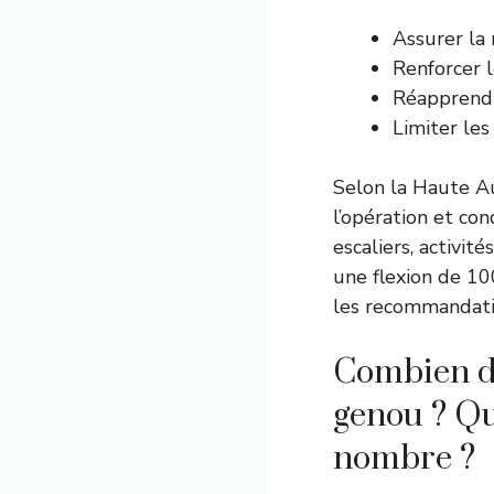
Assurer la
Renforcer 
Réapprendr
Limiter les
Selon la Haute A
l’opération et co
escaliers, activi
une flexion de 10
les recommandatio
Combien de
genou ? Que
nombre ?