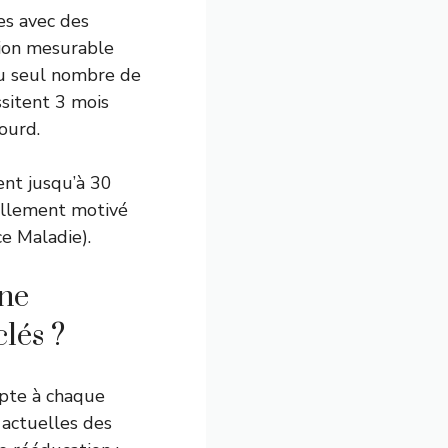
res avec des
ssion mesurable
au seul nombre de
ssitent 3 mois
ourd.
ent jusqu’à 30
vellement motivé
nce Maladie
).
une
lés ?
apte à chaque
 actuelles des