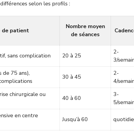
ifférences selon les profils :
Nombre moyen
 de patient
Cadenc
de séances
2-
tif, sans complication
20 à 25
3/semai
s de 75 ans),
2-
30 à 45
complications
4/semai
ise chirurgicale ou
3-
40 à 60
5/semai
nsive en centre
Jusqu’à 60
quotidi