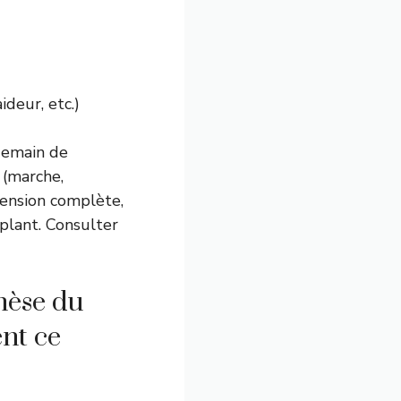
ideur, etc.)
demain de
 (marche,
tension complète,
mplant.
Consulter
hèse du
ent ce