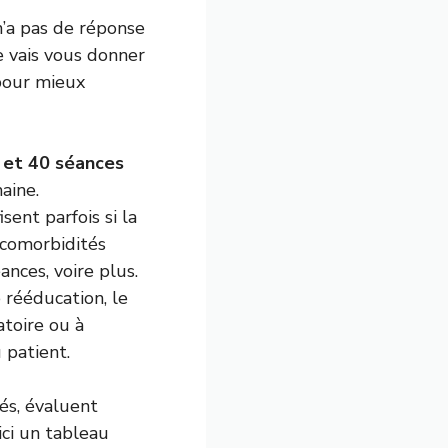
’a pas de réponse
e vais vous donner
 pour mieux
 et 40 séances
aine.
sent parfois si la
 comorbidités
nces, voire plus.
 rééducation, le
atoire ou à
 patient.
és, évaluent
ici un tableau