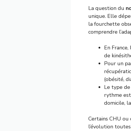
La question du
n
unique. Elle dépe
la fourchette obs
comprendre l’adap
En France, 
de kinésith
Pour un pat
récupératio
(obésité, d
Le type de 
rythme est 
domicile, l
Certains CHU ou c
l’évolution toutes