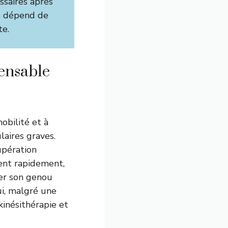
ssaires après
is dépend de
te.
pensable
mobilité et à
laires graves.
upération
ient rapidement,
iser son genou
i, malgré une
kinésithérapie et