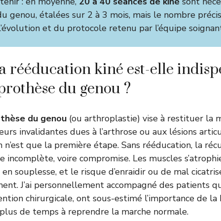
etenir : en moyenne,
20 à 40 séances de kiné
sont néce
u genou, étalées sur 2 à 3 mois, mais le nombre préc
l’évolution et du protocole retenu par l’équipe soignan
a rééducation kiné est-elle indis
prothèse du genou ?
othèse du genou
(ou arthroplastie) vise à restituer la 
urs invalidantes dues à l’arthrose ou aux lésions articu
on n’est que la première étape. Sans rééducation, la réc
te incomplète, voire compromise. Les muscles s’atroph
d en souplesse, et le risque d’enraidir ou de mal cicatr
nt. J’ai personnellement accompagné des patients qu
ntion chirurgicale, ont sous-estimé l’importance de la 
 plus de temps à reprendre la marche normale.