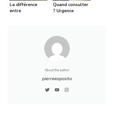
La différence
Quand consulter
entre
? Urgence
Ostéopathe,
médicale ou
Kinésithérapeute
rendez-vous
et Chiropracteur
ostéo : comment
choisir
About the author
pierreesposito