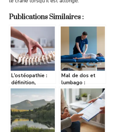
le crâne lorsqu’il est allongé.
Publications Similaires :
L’ostéopathie :
Mal de dos et
définition,
lumbago :
principes et
comment
bienfaits pour le
l’ostéopathie
corps
peut vous
soulager