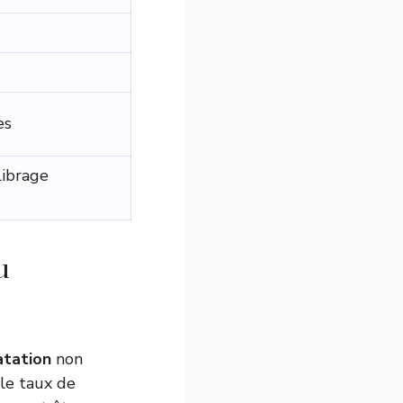
es
librage
u
atation
non
 le taux de