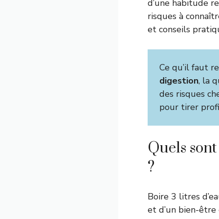
d’une habitude re
risques à connaît
et conseils pratiq
Ce qu’il faut re
digestion
, la 
des risques ch
pour tirer prof
Quels sont 
?
Boire 3 litres d’
et d’un bien-être