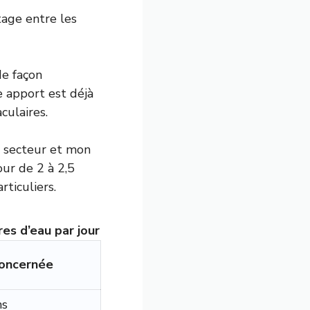
tage entre les
de façon
e apport est déjà
culaires.
u secteur et mon
our de 2 à 2,5
rticuliers.
es d’eau par jour
concernée
ns