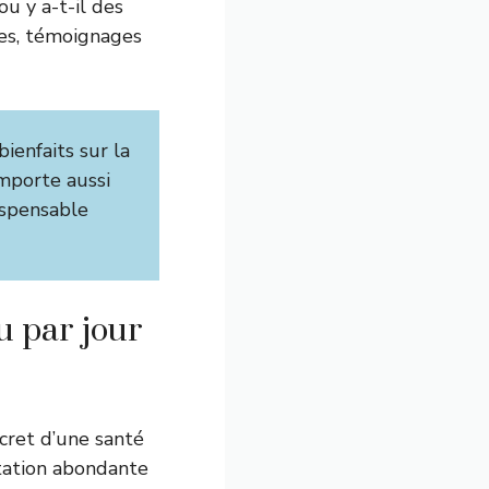
u y a-t-il des
tes, témoignages
ienfaits sur la
omporte aussi
ispensable
au par jour
cret d’une santé
atation abondante