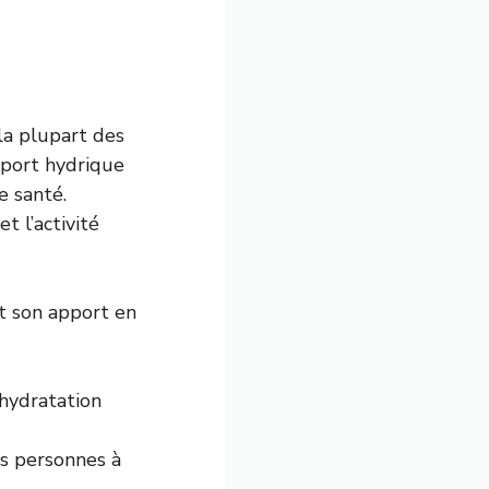
 la plupart des
pport hydrique
e santé.
t l’activité
t son apport en
shydratation
es personnes à