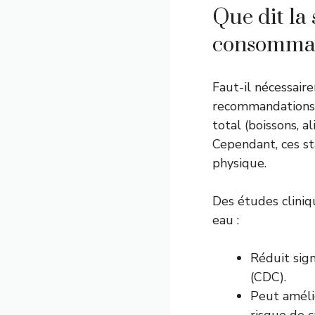
Que dit la 
consommati
Faut-il nécessair
recommandations o
total (boissons, a
Cependant, ces sta
physique.
Des études cliniq
eau :
Réduit sig
(
CDC
).
Peut amélio