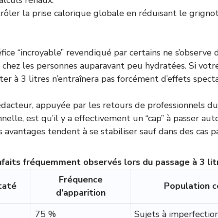
alculs rénaux.
rôler la prise calorique globale en réduisant le grigno
fice “incroyable” revendiqué par certains ne s’observe 
 chez les personnes auparavant peu hydratées. Si votr
er à 3 litres n’entraînera pas forcément d’effets specta
dacteur, appuyée par les retours de professionnels d
elle, est qu’il y a effectivement un “cap” à passer aut
les avantages tendent à se stabiliser sauf dans des cas pa
aits fréquemment observés lors du passage à 3 litr
Fréquence
taté
Population 
d’apparition
75 %
Sujets à imperfectio