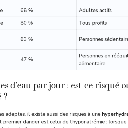
ie
68 %
Adultes actifs
ée
80 %
Tous profils
63 %
Personnes sédentair
Personnes en rééqui
47 %
alimentaire
res d’eau par jour : est-ce risqué o
 ?
es adeptes, il existe aussi des risques à une
hyperhydr
ut premier danger est celui de l’hyponatrémie : lorsque