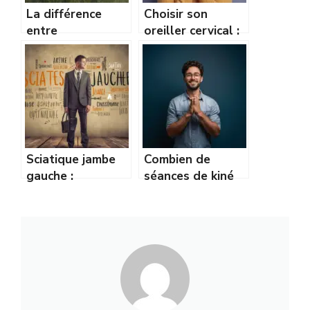
La différence
Choisir son
entre
oreiller cervical :
Ostéopathe,
mousse à
Kinésithérapeute
mémoire de forme
et Chiropracteur
ou latex ?
Sciatique jambe
Combien de
gauche :
séances de kiné
signification,
après une
causes et
prothèse du
solutions
genou ? Guide
naturelles
complet