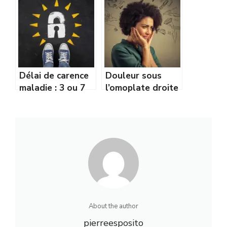
causes et
et conseils
solutions
d’exécution
naturelles
Délai de carence
Douleur sous
maladie : 3 ou 7
l’omoplate droite
jours, quelles
: peut-elle révéler
différences ?
un cancer ?
About the author
pierreesposito